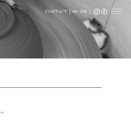
CONTACT
JA
EN
ん。