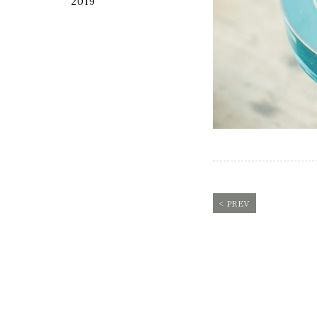
2019
< PREV