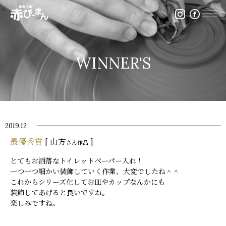
イベント・出張陶芸・体験陶芸は福岡市の陶芸教室赤ぴ
WINNER'S
2019.12
最優秀賞
[ 山方
]
さん作品
とてもお洒落なトイレットペーパー入れ！
一つ一つ細かい装飾していく作業、大変でしたね＾＾
これからシリーズ化してお皿やカップなんかにも
装飾してあげると良いですね。
楽しみですね。