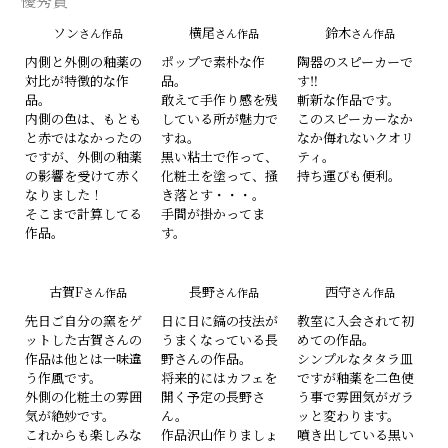
優秀賞
ソン
横尾
鈴木
さん作品
さん作品
さん作品
内側と外側の釉薬の
ポップで素朴な作
陶器のスピーカーで
対比が特徴的な作
品。
す‼
品。
敢えて手作り感を残
斬新な作品です。
内側の色は、もとも
している所が魅力で
このスピーカーなか
と赤ではなかったの
すね。
なか侮れないクオリ
ですが、外側の釉薬
黒い粘土で作って、
ティ。
の影響を受けて赤く
化粧土を塗って、掻
持ち運びも便利。
なりました！
き落とす・・・。
そこまで計算してる
手間が掛かってま
作品。
す。
古賀F
長野
西守
さん作品
さん作品
さん作品
先日ご自分の窯をゲ
日に日に鎬の技法が
教室に入会されて初
ットした古賀さんの
うまくなっている長
めての作品。
作品は他とは一味違
野さんの作品。
シンプルなタタラ皿
う作風です。
将来的にはカフェを
ですが釉薬を二色使
外側の化粧土の雰囲
開く予定の長野さ
う事で雰囲気がガラ
気が絶妙です。
ん。
ッと変わります。
これからも楽しみな
作品沢山作りましょ
噴き出している黒い