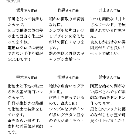
優秀賞
坂井
竹森
井上
さん作品
さん作品
さん作品
印可を使って装飾し
細かい面取りが綺麗
いつも素敵な「井上
たカップ。
な片口。
さんワールド」を展
凹凸で釉薬の色の差
シンプルな片口も少
開されている作家さ
が出て面白く仕上が
しデザインを変えた
ん。
ってますね。
だけで面白くなりま
彼女しか出せない雰
電動ロクロでは表現
すね。
囲気がとても良い！
できない手作り感が
器の内側と外側のギ
セットで欲しい。
GOODです！
ャップが素敵～～
甲木
柳瀬
鈴木
さん作品
さん作品
さん作品
化粧土と下地の粘土
絶妙な色合いのグラ
陶芸を始めて間がな
の色の差が面白いマ
タン皿。
い鈴木さんですが素
グカップ。
耐熱土を使っている
敵な作品をドンドン
作品が生乾きの段顔
ので、直火OK！
作ってます！
で化粧土で装飾をし
シンプルなデザイン
黒と白でシックに纏
ています。
が多いグラタン皿な
めながらも水玉で可
奇を衒らい過ぎず、
ので大活躍しそう＾
愛く仕上げました！
素朴な雰囲気が素敵
＾
です。