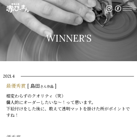
イベント・出張陶芸・体験陶芸は福岡市の陶芸教室赤ぴ
WINNER'S
2021.4
最優秀賞
[ 島田
]
さん作品
相変わらずのクオリティ（笑）
個人的にオーダーしたいな～！って思います。
下絵付けをした後に、敢えて透明マットを掛けた所がポイントで
すね！