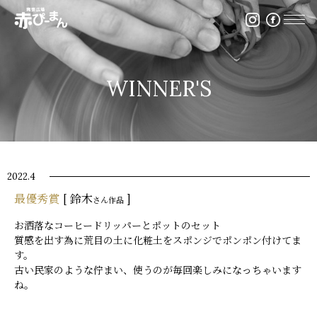
イベント・出張陶芸・体験陶芸は福岡市の陶芸教室赤ぴ
WINNER'S
2022.4
最優秀賞
[ 鈴木
]
さん作品
お洒落なコーヒードリッパーとポットのセット
質感を出す為に荒目の土に化粧土をスポンジでポンポン付けてま
す。
古い民家のような佇まい、使うのが毎回楽しみになっちゃいます
ね。