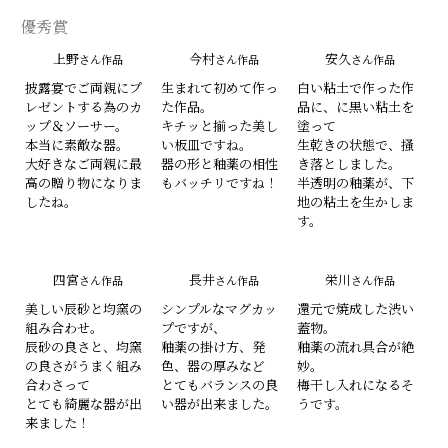
優秀賞
上野
今村
安久
さん作品
さん作品
さん作品
披露宴でご両親にプ
生まれて初めて作っ
白い粘土で作った作
レゼントする為のカ
た作品。
品に、に黒い粘土を
ップ＆ソーサー。
キチッと揃った美し
塗って
本当に素敵な器。
い板皿ですね。
生乾きの状態で、掻
大好きなご両親に最
器の形と釉薬の相性
き落としました。
高の贈り物になりま
もバッチリですね！
半透明の釉薬が、下
したね。
地の粘土を生かしま
す。
四宮
長井
栄川
さん作品
さん作品
さん作品
美しい辰砂と均窯の
シンプルなマグカッ
還元で焼成した渋い
組み合わせ。
プですが、
蓋物。
辰砂の良さと、均窯
釉薬の掛け方、発
釉薬の流れ具合が絶
の良さがうまく組み
色、器の厚みなど
妙。
合わさって
とてもバランスの良
梅干し入れになるそ
とても綺麗な器が出
い器が出来ました。
うです。
来ました！