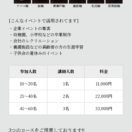
ナマコ釉
飴釉
黄瀬戸釉
織部釉
乳白釉
萩青磁釉
[こんなイベントで活用されてます]
企業イベントの集客
幼稚園、小学校などの卒業制作
会社のレクリエーション
養護施設などの高齢者の方の生涯学習
子供会の夏休みのイベント
参加人数
講師人数
料金
10～20名
1名
11,000円
21～40名
2名
22,000円
41～60名
3名
33,000円
3つのコースをご用意しております!!